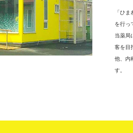
「ひま
を行っ
当薬局
客を目
他、内
す。