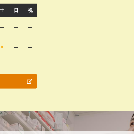
土
日
祝
–
–
–
–
–
※