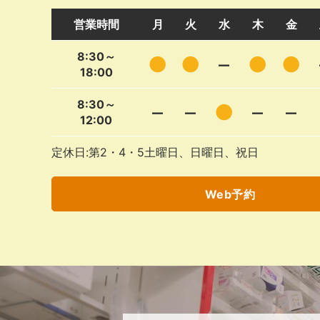
営業時間
月
火
水
木
金
8:30～
●
●
–
●
●
18:00
8:30～
–
–
●
–
–
12:00
定休日:第2・4・5土曜日、日曜日、祝日
Web予約